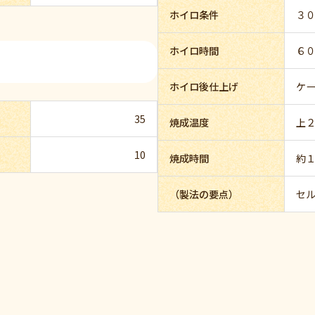
ホイロ条件
３
ホイロ時間
６
ホイロ後仕上げ
ケ
35
焼成温度
上
10
焼成時間
約
（製法の要点）
セ