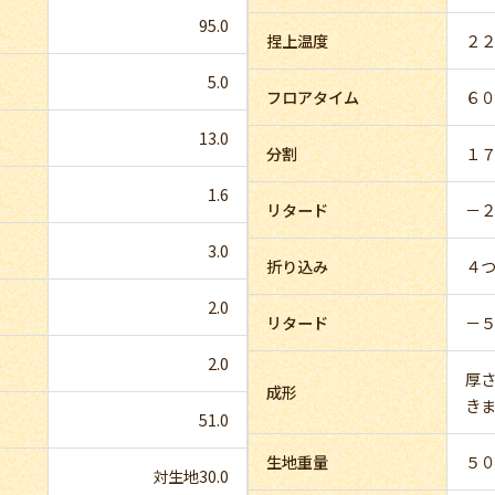
95.0
捏上温度
２
5.0
フロアタイム
６
13.0
分割
１
1.6
リタード
－
3.0
折り込み
４
2.0
リタード
－
2.0
厚さ
成形
き
51.0
生地重量
５
対生地30.0