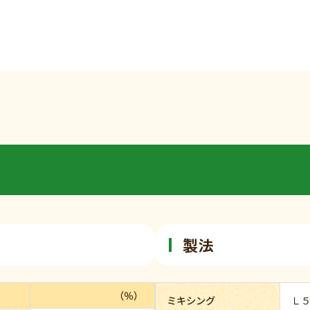
製法
（％）
ミキシング
Ｌ