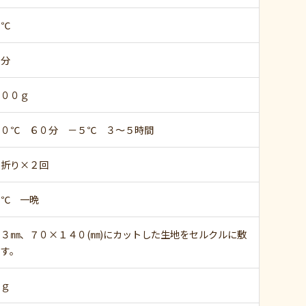
２℃
０分
７００ｇ
２０℃ ６０分 －５℃ ３～５時間
つ折り×２回
５℃ 一晩
３㎜、７０×１４０(㎜)にカットした生地をセルクルに敷
ます。
０ｇ